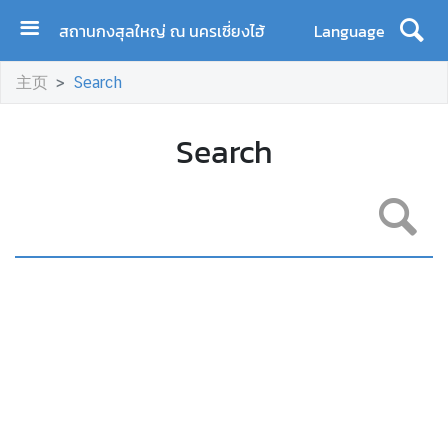
สถานกงสุลใหญ่ ณ นครเซี่ยงไฮ้
Language
首
主页
Search
页
关
Search
于
泰
王
国
驻
上
海
总
领
事
馆