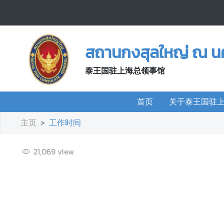
首
页
สถานกงสุลใหญ่ ณ นคร
关
泰王国驻上海总领事馆
于
泰
首页
关于泰王国驻
王
国
主页
工作时间
驻
上
海
21,069
view
总
领
事
馆