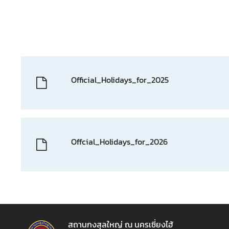
联
系
我
们
Official_Holidays_for_2025
Offcial_Holidays_for_2026
สถานกงสุลใหญ่ ณ นครเซี่ยงไฮ้